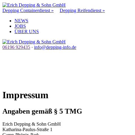
Depping Containerdienst »
Depping Reifendienst »
NEWS
JOBS
ÜBER UNS
06196 929435
·
info@depping-info.de
Impressum
Angaben gemäß § 5 TMG
Erich Depping & Sohn GmbH
Katharina-Paulus-Straße 1
Camp-Phönix-Park