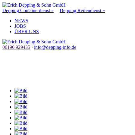
Depping Containerdienst »
Depping Reifendienst »
NEWS
JOBS
ÜBER UNS
06196 929435
·
info@depping-info.de