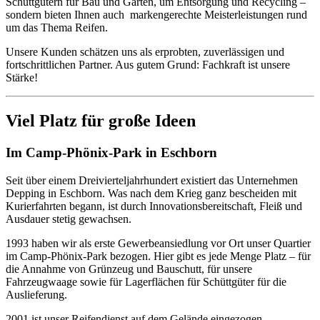
Schüttgütern für Bau und Garten, um Entsorgung und Recycling –
sondern bieten Ihnen auch markengerechte Meisterleistungen rund
um das Thema Reifen.
Unsere Kunden schätzen uns als erprobten, zuverlässigen und
fortschrittlichen Partner. Aus gutem Grund: Fachkraft ist unsere
Stärke!
Viel Platz für große Ideen
Im Camp-Phönix-Park in Eschborn
Seit über einem Dreivierteljahrhundert existiert das Unternehmen
Depping in Eschborn. Was nach dem Krieg ganz bescheiden mit
Kurierfahrten begann, ist durch Innovationsbereitschaft, Fleiß und
Ausdauer stetig gewachsen.
1993 haben wir als erste Gewerbeansiedlung vor Ort unser Quartier
im Camp-Phönix-Park bezogen. Hier gibt es jede Menge Platz – für
die Annahme von Grünzeug und Bauschutt, für unsere
Fahrzeugwaage sowie für Lagerflächen für Schüttgüter für die
Auslieferung.
2001 ist unser Reifendienst auf dem Gelände eingezogen.